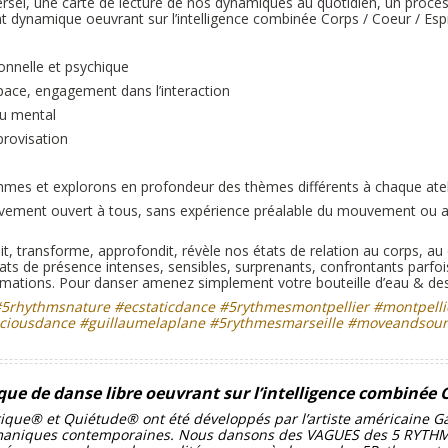
rsel, une carte de lecture de nos dynamiques au quotidien, un process
dynamique oeuvrant sur l’intelligence combinée Corps / Coeur / Espr
onnelle et psychique
pace, engagement dans l’interaction
du mental
provisation
s et explorons en profondeur des thèmes différents à chaque atel
uvement ouvert à tous, sans expérience préalable du mouvement ou a
t, transforme, approfondit, révèle nos états de relation au corps, au
ts de présence intenses, sensibles, surprenants, confrontants parfo
rmations. Pour danser amenez simplement votre bouteille d’eau & des
#5rhythmsnature #ecstaticdance #5rythmesmontpellier #montpell
#conciousdance #guillaumelaplane #5rythmesmarseille #moveandso
 de danse libre oeuvrant sur l’intelligence combinée C
ue® et Quiétude® ont été développés par l’artiste américaine Gab
amaniques contemporaines.
Nous dansons des VAGUES des 5 RYTHME