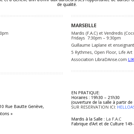
de qualité.
MARSEILLE
:30pm
Mardis (F.A.C) et Vendredis (Co
Fridays 7:30pm – 9:30pm
Guillaume Laplane et enseignant.
5 Rythmes, Open Floor, Life Ar
Association LibraDAnse.com
LI
EN PRATIQUE:
Horaires : 19h30 – 21h30
(ouverture de la salle à partir d
– 10 Rue Bautte Genève,
SUR RESERVATION ICI:
HELLOA
ntons »
Mardis à la Salle :
La F.A.C
Fabrique d’Art et de Culture 149