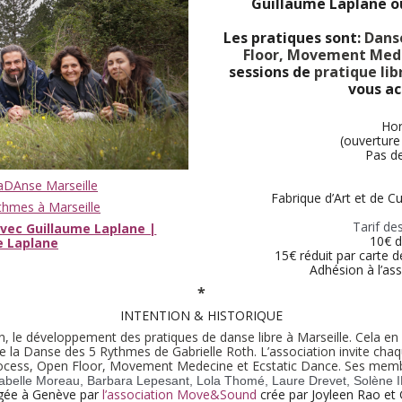
Guillaume Laplane ou
Les pratiques sont:
Danse
Floor, Movement Mede
sessions de
pratique lib
vous ac
Hor
(ouverture 
Pas de
aDAnse Marseille
Fabrique d’Art et de C
hmes à Marseille
Tarif de
vec Guillaume Laplane |
10€ d
e Laplane
15€ réduit par carte d
Adhésion à l’as
*
INTENTION & HISTORIQUE
n, le développement des pratiques de danse libre à Marseille. Cela en
e la Danse des 5 Rythmes de Gabrielle Roth. L’association invite cha
Process, Open Floor, Movement Medecine et Ecstatic Dance. Ses memb
abelle Moreau, Barbara Lepesant, Lola Thomé, Laure Drevet, Solène I
gagée à Genève par
l’association Move&Sound
crée par Joyleen Rao et