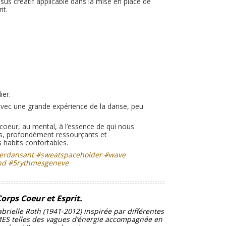
us créatif applicable dans la mise en place de
it.
ier.
vec une grande expérience de la danse, peu
 coeur, au mental, à l’essence de qui nous
is, profondément ressourçants et
 habits confortables.
ierdansant #sweatspaceholder #wave
und #5rythmesgeneve
orps Coeur et Esprit.
rielle Roth (1941-2012) inspirée par différentes
S telles des vagues d’énergie accompagnée en