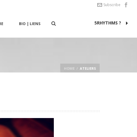
Subscribe
5RHYTHMS ?
RE
BIO | LIENS
HOME
/
ATELIERS