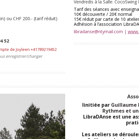
Vendredis à la Salle: CocoSwing
Tarif des séances avec enseigna
10€ découverte / 20€ normal
lein) ou
CHF 200.-
(tarif réduit)
15€ réduit par carte de 10 atelie
Adhésion à l’association Libra
libradanse@ntymail.com |
www.
4 52
mpte de Joyleen +41789219452
vous enregistrer/changer
Asso
Iinitiée par
Guillaume 
Rythmes et un
LibraDAnse est une as
prati
Les ateliers se déroul