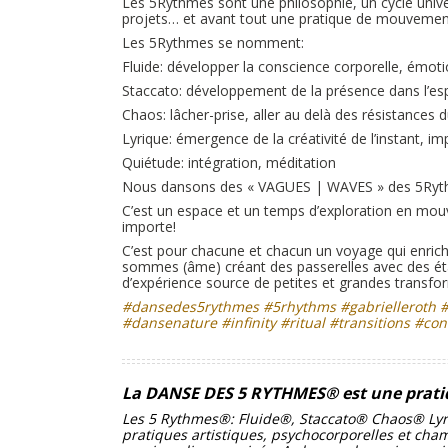
Les 5Rythmes sont une philosophie, un cycle unive
projets… et avant tout une pratique de mouvement 
Les 5Rythmes se nomment:
Fluide: développer la conscience corporelle, émoti
Staccato: développement de la présence dans l’es
Chaos: lâcher-prise, aller au delà des résistances 
Lyrique: émergence de la créativité de l’instant, im
Quiétude: intégration, méditation
Nous dansons des « VAGUES | WAVES » des 5Rythme
C’est un espace et un temps d’exploration en mo
importe!
C’est pour chacune et chacun un voyage qui enrichi
sommes (âme) créant des passerelles avec des éta
d’expérience source de petites et grandes transfo
#dansedes5rythmes #5rhythms #gabrielleroth 
#dansenature #infinity #ritual #transitions 
La DANSE DES 5 RYTHMES® est une pratique
Les 5 Rythmes®: Fluide®, Staccato® Chaos® Lyriq
pratiques artistiques, psychocorporelles et ch