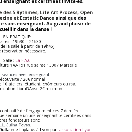
 enseignant·es certifiées invité·es.
 des 5 Rythmes, Life Art Process, Open
cine et Ecstatic Dance
ainsi que des
re
sans enseignant. Au grand plaisir de
cueillir dans la danse !
EN PRATIQUE:
aires : 19h30 – 21h30
de la salle à partir de 19h45)
 réservation nécessaire.
Salle :
La F.A.C
ulture 149-151 rue sainte 13007 Marseille
s séances avec enseignant:
écouverte / 20€ normal
e 10 ateliers, étudiant, chômeurs ou rsa.
sociation LibraDAnse 2€ minimum.
 continuité de l’engagement ces 7 dernières
que semaine un.une enseignant.te certifiées dans
res fondateurs sont:
LL, Julina Poves.
 Guillaume Laplane. à Lyon par
l’association Lyon