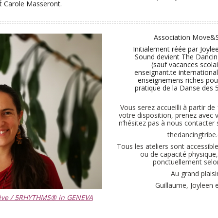
t Carole Masseront.
Association Move&S
Initialement réée par Joyl
Sound devient The Dancing 
(sauf vacances scol
enseignant.te internationa
enseignemens riches pour
pratique de la Danse des 
Vous serez accueilli à partir de
votre disposition, prenez avec 
n’hésitez pas à nous contacter 
thedancingtribe
Tous les ateliers sont accessibl
ou de capacité physique
ponctuellement selo
Au grand plaisi
Guillaume, Joyleen e
nève / 5RHYTHMS® in GENEVA