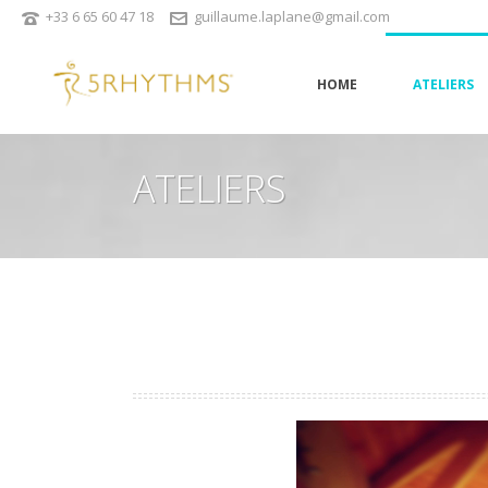
+33 6 65 60 47 18
guillaume.laplane@gmail.com
HOME
ATELIERS
ATELIERS